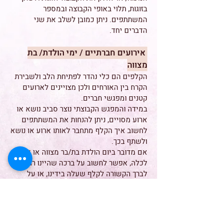
בזוגות, תלוי באופי הקבוצה ובמספר
המשתתפים. ניתן כמובן לשלב את שני
הדברים יחד.
אירועים חברתיים / ימי הולדת/ בת
מצווה
הקלפים הם כלי נהדר לפתיחת הלב ולשבירת
הקרח בין האורחים ולכן מצויינים לארועים
קטנים ומפגשי חברים.
במידה והמפגש הקבוצתי נוצר סביב נושא או
ארוע מסויים, ניתן להנחות את המשתתפים
לחשוב איך הקלף מתחבר לאותו ארוע או נושא
ולשתף בכך.
אם מדובר ביום הולדת בת/בר מצווה או ארוע
לכלה, אפשר לחשוב על ברכה שהיינו רוצים
לברך הקשורה לקלף שעלה בידינו, או על
תכונה טובה או איכות שיש לחתן או כלת
השמחה.
לקבוצות שעובדות באופן קבוע