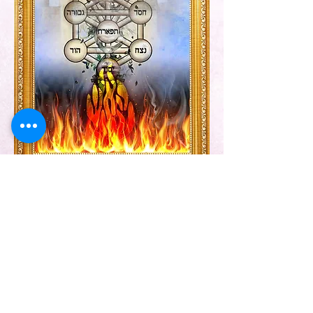
המסגרת להמחשה בלבד
:מחיר
250
₪
50X70
:גודל